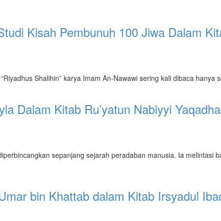
tudi Kisah Pembunuh 100 Jiwa Dalam Kita
 “Riyadhus Shalihin” karya Imam An-Nawawi sering kali dibaca hanya se
ayla Dalam Kitab Ru’yatun Nabiyyi Yaqadha
 diperbincangkan sepanjang sejarah peradaban manusia. Ia melintasi 
ar bin Khattab dalam Kitab Irsyadul Iba