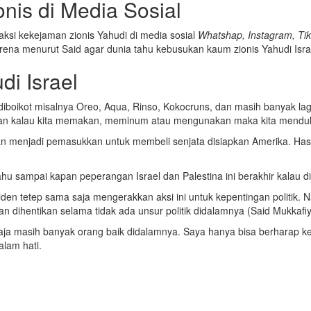
nis di Media Sosial
aksi kekejaman zionis Yahudi di media sosial
Whatshap, Instagram, Ti
na menurut Said agar dunia tahu kebusukan kaum zionis Yahudi Israe
di Israel
diboikot misalnya Oreo, Aqua, Rinso, Kokocruns, dan masih banyak lag
ngkan kalau kita memakan, meminum atau mengunakan maka kita menduk
kan menjadi pemasukkan untuk membeli senjata disiapkan Amerika. Ha
ahu sampai kapan peperangan Israel dan Palestina ini berakhir kalau
den tetep sama saja mengerakkan aksi ini untuk kepentingan politik. N
 dihentikan selama tidak ada unsur politik didalamnya (Said Mukkafiy,
aja masih banyak orang baik didalamnya. Saya hanya bisa berharap ke
alam hati.