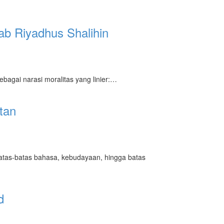
b Riyadhus Shalihin
bagai narasi moralitas yang linier:…
tan
batas-batas bahasa, kebudayaan, hingga batas
d