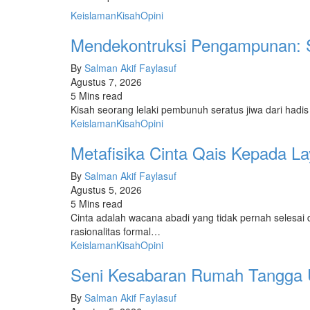
Keislaman
Kisah
Opini
Mendekontruksi Pengampunan: S
By
Salman Akif Faylasuf
Agustus 7, 2026
5 Mins read
Kisah seorang lelaki pembunuh seratus jiwa dari hadis
Keislaman
Kisah
Opini
Metafisika Cinta Qais Kepada L
By
Salman Akif Faylasuf
Agustus 5, 2026
5 Mins read
Cinta adalah wacana abadi yang tidak pernah selesai
rasionalitas formal…
Keislaman
Kisah
Opini
Seni Kesabaran Rumah Tangga Um
By
Salman Akif Faylasuf