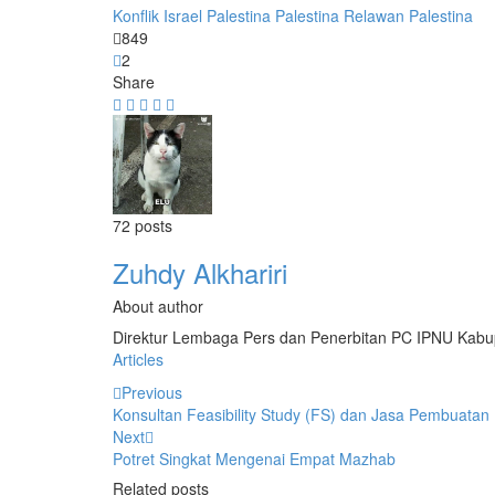
Konflik Israel Palestina
Palestina
Relawan Palestina
849
2
Share
72 posts
Zuhdy Alkhariri
About author
Direktur Lembaga Pers dan Penerbitan PC IPNU Kabu
Articles
Previous
Konsultan Feasibility Study (FS) dan Jasa Pembuatan 
Next
Potret Singkat Mengenai Empat Mazhab
Related posts