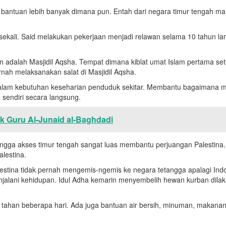
 bantuan lebih banyak dimana pun. Entah dari negara timur tengah mau
 sekali. Said melakukan pekerjaan menjadi relawan selama 10 tahun l
an adalah Masjidil Aqsha. Tempat dimana kiblat umat Islam pertama se
nah melaksanakan salat di Masjidil Aqsha.
h dalam kebutuhan keseharian penduduk sekitar. Membantu bagaimana 
sendiri secara langsung.
ak Guru Al-Junaid al-Baghdadi
gga akses timur tengah sangat luas membantu perjuangan Palestina. 
lestina.
alestina tidak pernah mengemis-ngemis ke negara tetangga apalagi Indo
lani kehidupan. Idul Adha kemarin menyembelih hewan kurban dilaku
tahan beberapa hari. Ada juga bantuan air bersih, minuman, makanan 