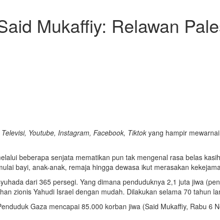
 Said Mukaffiy: Relawan Pal
i
Televisi, Youtube, Instagram, Facebook, Tiktok
yang hampir mewarnai 
elalui beberapa senjata mematikan pun tak mengenal rasa belas kasi
lai bayi, anak-anak, remaja hingga dewasa ikut merasakan kekejaman l
 syuhada dari 365 persegi. Yang dimana penduduknya 2,1 juta jiwa (pe
ajahan zionis Yahudi Israel dengan mudah. Dilakukan selama 70 tahun
 Penduduk Gaza mencapai 85.000 korban jiwa (Said Mukaffiy, Rabu 6