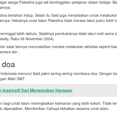
 agar warga Palestina juga tak kentinggalan pelajaran dalam belajar. B
annya.
estina bertahan hidup. Selain itu Said juga menjelaskan untuk melakuk
nya. Hebatnya umat Islam Palestina tidak merasa takut justru lebih 
eninggal lebih dahulu. Sejatinya penduduknya tidak takut mati sama 
kafiy, Rabu 06 November 2024).
atan salat lainnya memudahkan mereka melakukan aktivitas seperti bi
ntara lain :
 doa
 Indonesia menurut Said yakni sering-sering membaca doa. Dengan b
gan Allah SWT.
 Inspiratif Sari Menemukan Harapan
 bagi umat Islam meningkatkan keimanan yang lebih kokoh. Tidak te
selalu dipanjatkan. Memberikan Cahaya kebaikan sesama umat islam.