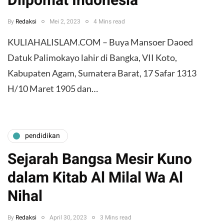
Dilpomat Indonesia
By
Redaksi
Mei 2, 2023
4 Mins read
KULIAHALISLAM.COM – Buya Mansoer Daoed
Datuk Palimokayo lahir di Bangka, VII Koto,
Kabupaten Agam, Sumatera Barat, 17 Safar 1313
H/10 Maret 1905 dan…
pendidikan
Sejarah Bangsa Mesir Kuno
dalam Kitab Al Milal Wa Al
Nihal
By
Redaksi
April 30, 2023
3 Mins read