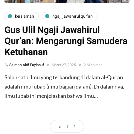
keislaman
ngaji jawahirul qur’an
Gus Ulil Ngaji Jawahirul
Qur’an: Mengarungi Samudera
Ketuhanan
By
Salman Akif Faylasuf
Maret 27, 2025
2 Mins read
Salah satu ilmu yang terkandung di dalam al-Qur’an
adalah ilmu lubab (ilmu bagian dalam). Di dalamnya,
ilmu lubab ini menjelaskan bahwa ilmu…
«
1
2