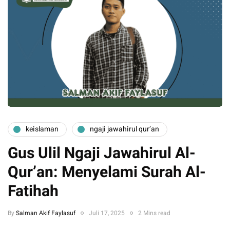
keislaman
ngaji jawahirul qur’an
Gus Ulil Ngaji Jawahirul Al-
Qur’an: Menyelami Surah Al-
Fatihah
By
Salman Akif Faylasuf
Juli 17, 2025
2 Mins read