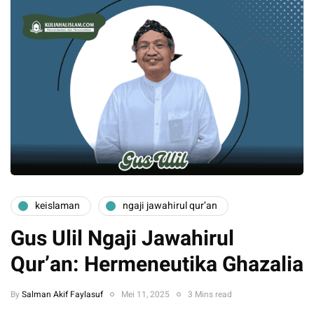
keislaman
ngaji jawahirul qur’an
Gus Ulil Ngaji Jawahirul
Qur’an: Hermeneutika Ghazalia
By
Salman Akif Faylasuf
Mei 11, 2025
3 Mins read