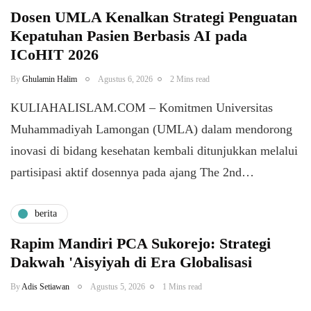
Dosen UMLA Kenalkan Strategi Penguatan
Kepatuhan Pasien Berbasis AI pada
ICoHIT 2026
By
Ghulamin Halim
Agustus 6, 2026
2 Mins read
KULIAHALISLAM.COM – Komitmen Universitas
Muhammadiyah Lamongan (UMLA) dalam mendorong
inovasi di bidang kesehatan kembali ditunjukkan melalui
partisipasi aktif dosennya pada ajang The 2nd…
berita
Rapim Mandiri PCA Sukorejo: Strategi
Dakwah 'Aisyiyah di Era Globalisasi
By
Adis Setiawan
Agustus 5, 2026
1 Mins read