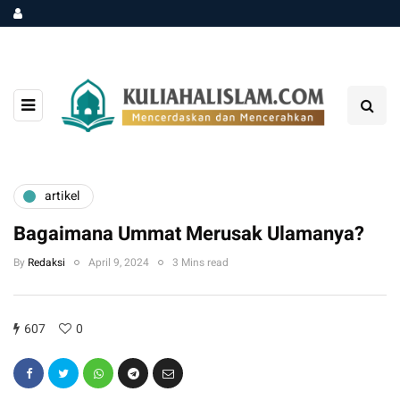
artikel
Bagaimana Ummat Merusak Ulamanya?
By
Redaksi
April 9, 2024
3 Mins read
607
0