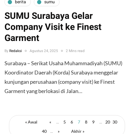
berita
sumu
SUMU Surabaya Gelar
Company Visit ke Finest
Garment
By
Redaksi
Agustus 24, 2025
2 Mins read
Surabaya – Serikat Usaha Muhammadiyah (SUMU)
Koordinator Daerah (Korda) Surabaya menggelar
kunjungan perusahaan (company visit) ke Finest
Garment yang berlokasi di Jalan…
« Awal
«
...
5
6
7
8
9
...
20
30
40
...
»
Akhir »