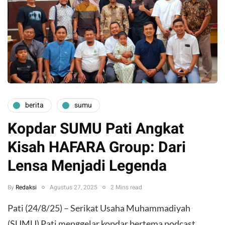
berita
sumu
Kopdar SUMU Pati Angkat
Kisah HAFARA Group: Dari
Lensa Menjadi Legenda
By
Redaksi
Agustus 27, 2025
2 Mins read
Pati (24/8/25) – Serikat Usaha Muhammadiyah
(SUMU) Pati menggelar kopdar bertema podcast