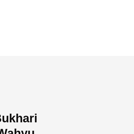
Bukhari
 Wahyu