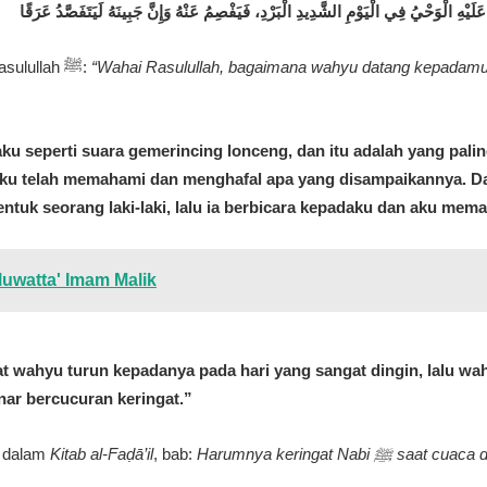
Seseorang bertanya kepada Rasulullah ﷺ:
“Wahai Rasulullah, bagaimana wahyu datang kepadam
u seperti suara gemerincing lonceng, dan itu adalah yang paling
 aku telah memahami dan menghafal apa yang disampaikannya. Da
tuk seorang laki-laki, lalu ia berbicara kepadaku dan aku mema
Muwatta' Imam Malik
 wahyu turun kepadanya pada hari yang sangat dingin, lalu wahy
ar bercucuran keringat.”
m dalam
Kitab al-Faḍā’il
, bab:
Harumnya keringat Nabi ﷺ saat cuaca dingin dan ketika wahyu datang