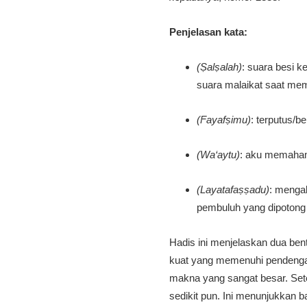
Penjelasan kata:
(Ṣalṣalah)
: suara besi k
suara malaikat saat m
(Fayafṣimu)
: terputus/be
(Wa‘aytu)
: aku memaham
(Layatafaṣṣadu)
: mengal
pembuluh yang dipotong
Hadis ini menjelaskan dua be
kuat yang memenuhi pendengaran Nabi ﷺ. Bentuk ini disebut paling berat karena mengandung i
makna yang sangat besar. Set
sedikit pun. Ini menunjukkan 