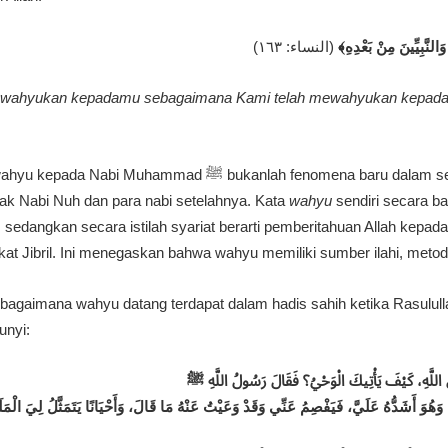
ٍ وَالنَّبِيِّينَ مِنْ بَعْدِهِ
(النساء: ١٦٣)
ewahyukan kepadamu sebagaimana Kami telah mewahyukan kepada 
 bukanlah fenomena baru dalam sejarah kenabian, melainkan
ejak Nabi Nuh dan para nabi setelahnya. Kata
wahyu
sendiri secara b
sedangkan secara istilah syariat berarti pemberitahuan Allah kepada
ikat Jibril. Ini menegaskan bahwa wahyu memiliki sumber ilahi, metod
ana wahyu datang terdapat dalam hadis sahih ketika Rasulullah ﷺ ditanya langsung ten
unyi: