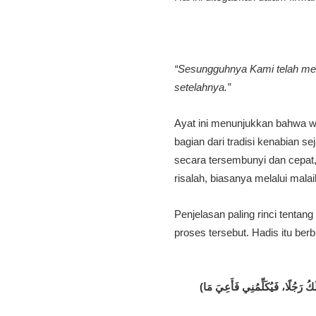
“Sesungguhnya Kami telah m
setelahnya.”
Ayat ini menunjukkan bahwa wahyu kepada Nabi Muhammad ﷺ
bagian dari tradisi kenabian s
secara tersembunyi dan cepat, 
risalah, biasanya melalui mala
Penjelasan paling rinci tentang bagaim
proses tersebut. Hadis itu berb
(أَحْيَانًا يَأْتِينِي مِثْلَ صَلْصَلَةِ الْجَرَسِ، وَهُوَ أَشَدُّهُ عَلَيَّ، فَيَفْصِمُ عَنِّي وَقَدْ وَعَيْتُ عَنْهُ مَا قَالَ، وَأَحْيَانًا يَتَمَثَّلُ لِيَ الْمَلَكُ رَجُلًا، فَيُكَلِّمُنِي فَأَعِيَ مَا