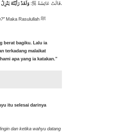
وَلَقَدْ رَأَيْتُهُ يَنْزِلُ عَلَيْهِ الْوَحْيُ فِي الْيَوْمِ الشَّدِيدِ الْبَرْدِ، فَيَفْصِمُ عَنْهُ وَإِنَّ جَبِينَهُ لَيَتَفَصَّدُ عَرَقًا.
قَالَتْ عَائِشَةُ ﵂:
u?”
Maka Rasulullah ﷺ
 berat bagiku. Lalu ia
n terkadang malaikat
hami apa yang ia katakan.”
u itu selesai darinya