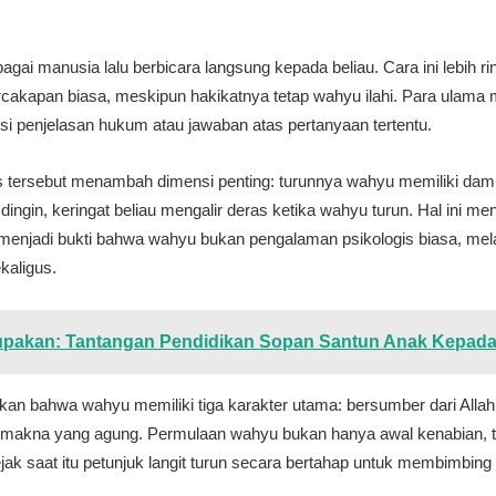
gai manusia lalu berbicara langsung kepada beliau. Cara ini lebih r
rcakapan biasa, meskipun hakikatnya tetap wahyu ilahi. Para ulama 
risi penjelasan hukum atau jawaban atas pertanyaan tertentu.
 tersebut menambah dimensi penting: turunnya wahyu memiliki dampak
ingin, keringat beliau mengalir deras ketika wahyu turun. Hal ini 
menjadi bukti bahwa wahyu bukan pengalaman psikologis biasa, mela
kaligus.
upakan: Tantangan Pendidikan Sopan Santun Anak Kepada
pulkan bahwa wahyu memiliki tiga karakter utama: bersumber dari Alla
akna yang agung. Permulaan wahyu bukan hanya awal kenabian, te
ak saat itu petunjuk langit turun secara bertahap untuk membimbin