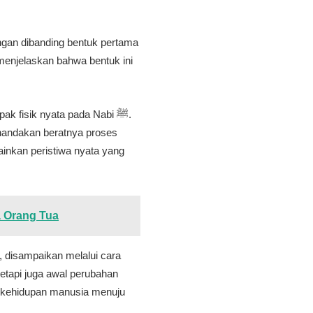
ingan dibanding bentuk pertama
menjelaskan bahwa bentuk ini
 fisik nyata pada Nabi ﷺ.
menandakan beratnya proses
inkan peristiwa nyata yang
 Orang Tua
h, disampaikan melalui cara
tapi juga awal perubahan
g kehidupan manusia menuju