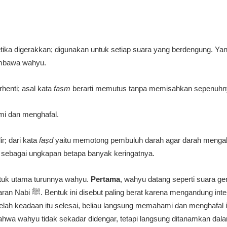
etika digerakkan; digunakan untuk setiap suara yang berdengung. Yan
embawa wahyu.
rhenti; asal kata
faṣm
berarti memutus tanpa memisahkan sepenuhn
i dan menghafal.
ir; dari kata
faṣd
yaitu memotong pembuluh darah agar darah mengali
 sebagai ungkapan betapa banyak keringatnya.
ntuk utama turunnya wahyu.
Pertama
, wahyu datang seperti suara ge
ntensitas spiritual dan beban
elah keadaan itu selesai, beliau langsung memahami dan menghafal 
bahwa wahyu tidak sekadar didengar, tetapi langsung ditanamkan dal