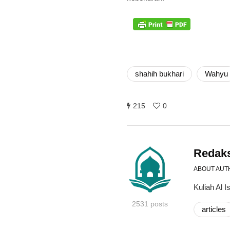
shahih bukhari
Wahyu
215
0
Redak
ABOUT AUT
Kuliah Al
2531 posts
articles