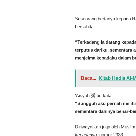
bersabda:
“Terkadang ia datang kepadak
terputus dariku, sementara
menjelma kepadaku dalam ben
Baca...
Kitab Hadis Al-
‘Aisyah ﵂ berkata:
“Sungguh aku pernah melihat
sementara dahinya benar-ben
Diriwayatkan juga oleh Musli
kepadanya
, nomor 2333.