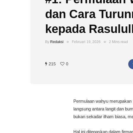
dan Cara Turun
By
Redaksi
Februari 19, 2026
2 Mins read
215
0
Permulaan wahyu merupakan mo
langsung antara langit dan bu
bukan sekadar ilham biasa, me
Hal ini ditegaskan dalam firman