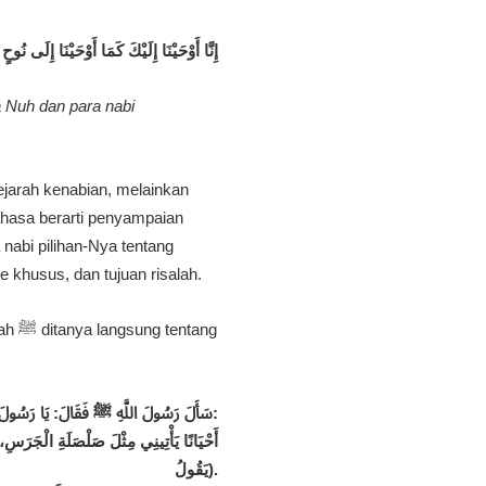
إِنَّا أَوْحَيْنَا إِلَيْكَ كَمَا أَوْحَيْنَا إِلَى نُوح﴾
Nuh dan para nabi
ahasa berarti penyampaian
 nabi pilihan-Nya tentang
e khusus, dan tujuan risalah.
tang
سَأَلَ رَسُولَ اللَّهِ ﷺ فَقَالَ: يَا رَسُولَ اللَّهِ، كَيْفَ يَأْتِيكَ الْوَحْيُ؟ فَقَالَ رَسُولُ اللَّهِ ﷺ:
يَقُولُ).