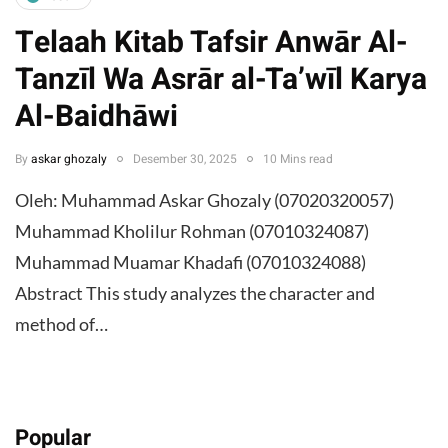
Telaah Kitab Tafsir Anwār Al-
Tanzīl Wa Asrār al-Ta’wīl Karya
Al-Baidhāwi
By
askar ghozaly
Desember 30, 2025
10 Mins read
Oleh: Muhammad Askar Ghozaly (07020320057)
Muhammad Kholilur Rohman (07010324087)
Muhammad Muamar Khadafi (07010324088) ​
Abstract ​This study analyzes the character and
method of…
Popular