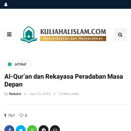
artikel
Al-Qur’an dan Rekayasa Peradaban Masa
Depan
By
Redaksi
Juni 23, 2022
13 Mins read
767
0