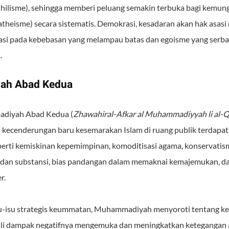
nihilisme), sehingga memberi peluang semakin terbuka bagi kemun
atheisme) secara sistematis. Demokrasi, kesadaran akan hak asasi
 pada kebebasan yang melampau batas dan egoisme yang serba li
.
ah Abad Kedua
adiyah Abad Kedua (
Zhawahiral-Afkar al Muhammadiyyah li al-Qa
 kecenderungan baru kesemarakan Islam di ruang publik terdap
rti kemiskinan kepemimpinan, komoditisasi agama, konservatism
an substansi, bias pandangan dalam memaknai kemajemukan, dan
r.
isu-isu strategis keummatan, Muhammadiyah menyoroti tentang 
kali dampak negatifnya mengemuka dan meningkatkan ketegangan 