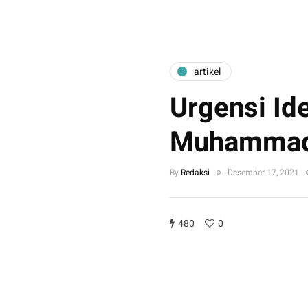
artikel
Urgensi Id
Muhammad
By
Redaksi
Desember 17, 2021
480
0