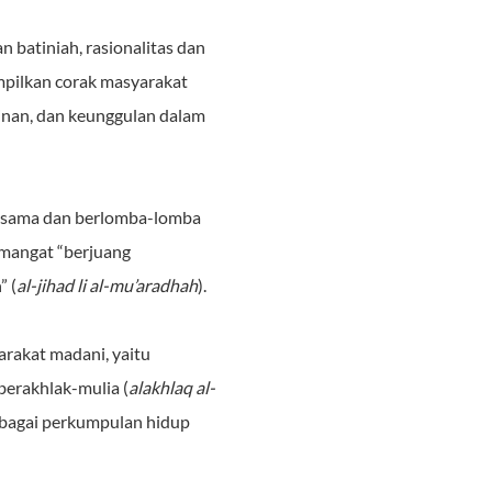
 batiniah, rasionalitas dan
ampilkan corak masyarakat
plinan, dan keunggulan dalam
jasama dan berlomba-lomba
emangat “berjuang
” (
al-jihad li al-mu’aradhah
).
rakat madani, yaitu
berakhlak-mulia (
alakhlaq al-
rbagai perkumpulan hidup