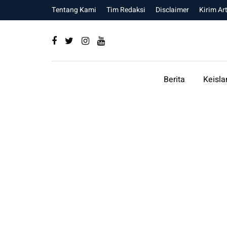
Tentang Kami
Tim Redaksi
Disclaimer
Kirim Art
Berita
Keisl