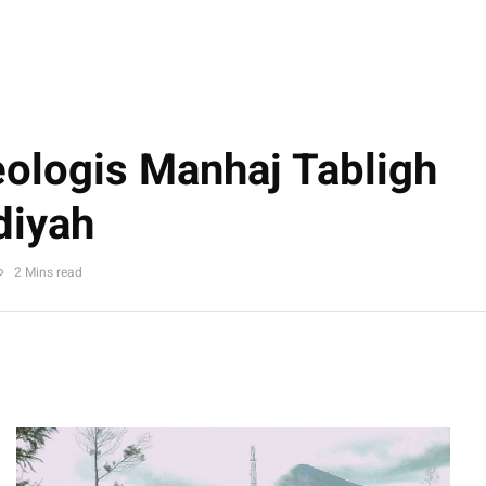
eologis Manhaj Tabligh
iyah
2 Mins read