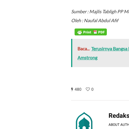
Sumber : Majlis Tabligh PP
Oleh : Naufal Abdul Afif
Baca...
Terusirnya Bangsa
Amstrong
480
0
Redaks
ABOUT AUT