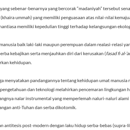
m yang sebenar-benarnya yang bercorak “madaniyah” tersebut sen
(khaira ummah) yang memiliki penguasaan atas nilai-nilai kemaj
ntiasa memiliki kepedulian tinggi terhadap kelangsungan ekologi
manusia baik laki-laki maupun perempuan dalam realasi-relasi ya
erba kebajikan serta menjauhkan diri dari kerusakan (
fasad fi al-‘
urkan kehidupan.
ga menyatakan pandangannya tentang kehidupan umat manusia ma
pengetahuan dan teknologi melahirkan pencemaran lingkungan hi
bangnya nalar instrumental yang memperlemah
naluri-naluri alam
dangan anti-Tuhan dan serba dikotomik.
antitesis post-modern dengan laku hidup serba-bebas (supra-libe