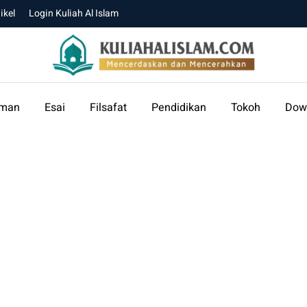
ikel
Login Kuliah Al Islam
aman
Esai
Filsafat
Pendidikan
Tokoh
Dow