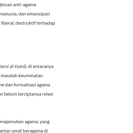
gkinan anti-agama
 manusia, dan emansipasi
beral, destruktif terhadap
rni al-tsani
), di antaranya
at masalah keummatan
e dan formalisasi agama
 belum terciptanya relasi
kemajemukan agama, yang
antar umat beragama di