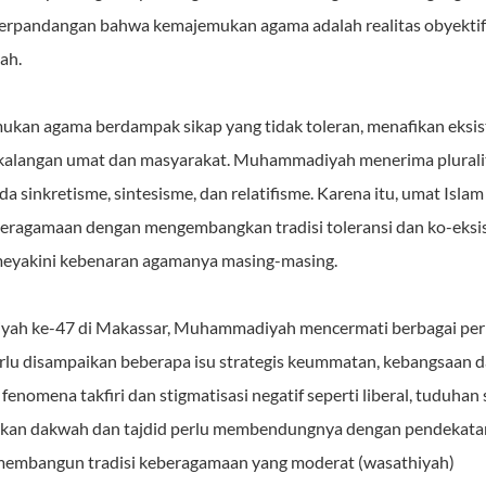
rpandangan bahwa kemajemukan agama adalah realitas obyektif 
lah.
kan agama berdampak sikap yang tidak toleran, menafikan eksist
kalangan umat dan masyarakat. Muhammadiyah menerima plurali
a sinkretisme, sintesisme, dan relatifisme. Karena itu, umat Isl
ragamaan dengan mengembangkan tradisi toleransi dan ko-eksis
meyakini kebenaran agamanya masing-masing.
 ke-47 di Makassar, Muhammadiyah mencermati berbagai perma
rlu disampaikan beberapa isu strategis keummatan, kebangsaan 
fenomena takfiri dan stigmatisasi negatif seperti liberal, tuduhan 
an dakwah dan tajdid perlu membendungnya dengan pendekatan
 membangun tradisi keberagamaan yang moderat (wasathiyah)