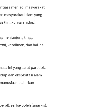
antiasa menjadi masyarakat
uan masyarakat Islam yang
s (lingkungan hidup).
ng menjunjung tinggi
ardh
), kezaliman, dan hal-hal
sa ini yang sarat paradok.
dup dan eksploitasi alam
i manusia, melahirkan
ral), serba-boleh (anarkis),