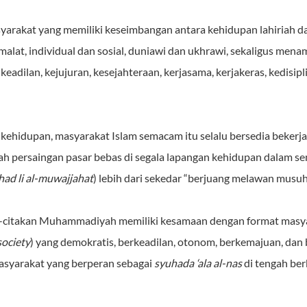
arakat yang memiliki keseimbangan antara kehidupan lahiriah dan
amalat, individual dan sosial, duniawi dan ukhrawi, sekaligus men
keadilan, kejujuran, kesejahteraan, kerjasama, kerjakeras, kedisi
ehidupan, masyarakat Islam semacam itu selalu bersedia beker
ah persaingan pasar bebas di segala lapangan kehidupan dalam s
ihad li al-muwajjahat
) lebih dari sekedar “berjuang melawan musuh
a-citakan Muhammadiyah memiliki kesamaan dengan format masya
 society
) yang demokratis, berkeadilan, otonom, berkemajuan, dan 
masyarakat yang berperan sebagai
syuhada ‘ala al-nas
di tengah be