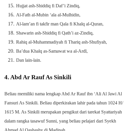
Hujjat ash-Shiddiq fi Daf’i Zindiq,
Al-Fath al-Mubin ‘ala al-Mulhidin,
Al-lam’an fi takfir man Qala fi Khalq al-Quran,
Shawarin ash-Shiddiq fi Qath’i az-Zindiq,
Rahiq al-Muhammadiyah fi Thariq ash-Shufiyah,
Ba’dua Khalq as-Samawat wa al-Ardl,
Dan lain-lain.
4. Abd Ar Rauf As Sinkili
Beliau memiliki nama lengkap Abd Ar Rauf ibn ‘Ali Al Jawi Al
Fansuri As Sinkili. Beliau diperkirakan lahir pada tahun 1024 H/
1615 M. As Sinkili merupakan pengikut dari tarekat Syattariyah
dalam rangka tasawuf Sunni, yang beliau pelajari dari Syekh
Ahmad Al Qashashy di Madinah.