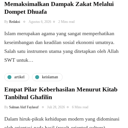
Memaksimalkan Dampak Zakat Melalui
Dompet Dhuafa
By
Redaksi
Agustus 6, 2026
2 Mins read
Islam merupakan agama yang sangat memperhatikan
keseimbangan dan keadilan sosial ekonomi umatnya.
Salah satu instrumen utama yang ditetapkan oleh Allah
SWT untuk…
artikel
keislaman
Empat Pilar Keberhasilan Menurut Kitab
Tanbihul Ghafilin
By
Salman Akif Faylasuf
Juli 28, 2026
6 Mins read
Dalam hiruk-pikuk kehidupan modern yang didominasi
oleh orientasi pada hasil (result-oriented culture),