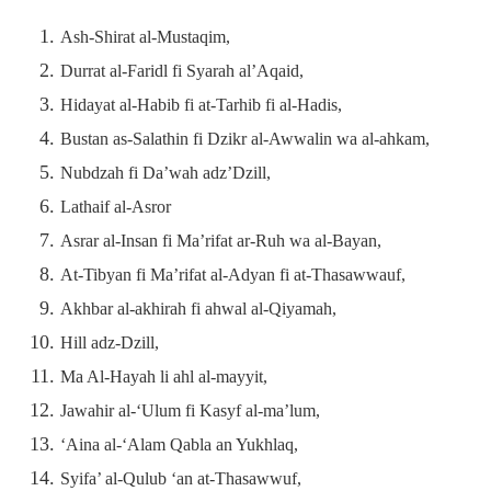
Ash-Shirat al-Mustaqim,
Durrat al-Faridl fi Syarah al’Aqaid,
Hidayat al-Habib fi at-Tarhib fi al-Hadis,
Bustan as-Salathin fi Dzikr al-Awwalin wa al-ahkam,
Nubdzah fi Da’wah adz’Dzill,
Lathaif al-Asror
Asrar al-Insan fi Ma’rifat ar-Ruh wa al-Bayan,
At-Tibyan fi Ma’rifat al-Adyan fi at-Thasawwauf,
Akhbar al-akhirah fi ahwal al-Qiyamah,
Hill adz-Dzill,
Ma Al-Hayah li ahl al-mayyit,
Jawahir al-‘Ulum fi Kasyf al-ma’lum,
‘Aina al-‘Alam Qabla an Yukhlaq,
Syifa’ al-Qulub ‘an at-Thasawwuf,