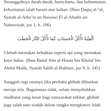
Sesungguhnya darah-darah, harta-harta, dan kehormatan-
kehormatan ialah haram atas kalian. (Ibnu Daqiq al-‘id,
Syarah al-Arba’in an-Nawawi Fi al-Ahadis an-
Nabawiyah, juz 1, h. 106)
اَلْغِيْبَةُ تَأْكُلُ الْحَسَنَاتِ كَمَا تَأْكُلُ النَّارَ الْحَطَبَ
Ghibah memakan kebaikan seperti api yang memakan
kayu bakar. (Ibnu Battal Abu al-Hasan bin Kholaf bin
Abdul Malik, Syarah Sahih al-Bukhari, juz 9, h. 245)
Sungguh rugi rasanya jika perilaku ghibah dibiarkan
meraja rela. Bagaimana tidak, selain menyebabkan
mudharat yang besar bagi masyarakat sekitar, ghibah
juga salah satu wadah dalam rangka mengkotori lidah