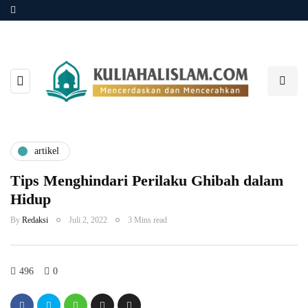
artikel
Tips Menghindari Perilaku Ghibah dalam
Hidup
By
Redaksi
Juli 2, 2022
3 Mins read
496
0