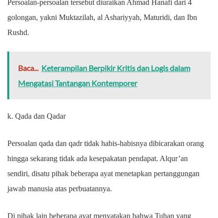
Persoalan-persoalan tersebut diuraikan Ahmad Hanafi dari 4
golongan, yakni Muktazilah, al Ashariyyah, Maturidi, dan Ibn
Rushd.
Baca...
Keterampilan Berpikir Kritis dan Logis dalam
Mengatasi Tantangan Kontemporer
k. Qada dan Qadar
Persoalan qada dan qadr tidak habis-habisnya dibicarakan orang
hingga sekarang tidak ada kesepakatan pendapat. Alqur’an
sendiri, disatu pihak beberapa ayat menetapkan pertanggungan
jawab manusia atas perbuatannya.
Di pihak lain beberapa ayat menyatakan bahwa Tuhan yang