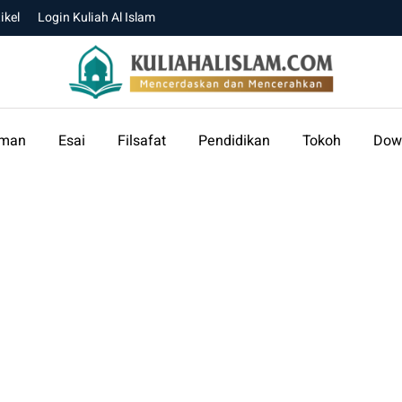
ikel
Login Kuliah Al Islam
aman
Esai
Filsafat
Pendidikan
Tokoh
Dow