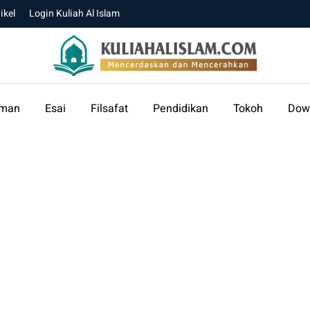
ikel
Login Kuliah Al Islam
aman
Esai
Filsafat
Pendidikan
Tokoh
Dow