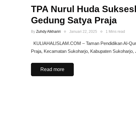
TPA Nurul Huda Suksesk
Gedung Satya Praja
By
Zuhdy Alkhariri
Januari 22, 2025
1 Mins read
KULIAHALISLAM.COM – Taman Pendidikan Al-Qur’an
Praja, Kecamatan Sukoharjo, Kabupaten Sukoharjo
Read more