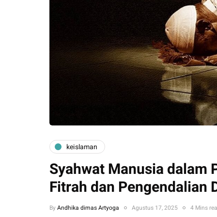
keislaman
Syahwat Manusia dalam Pe
Fitrah dan Pengendalian D
By
Andhika dimas Artyoga
Agustus 17, 2025
4 Mins re