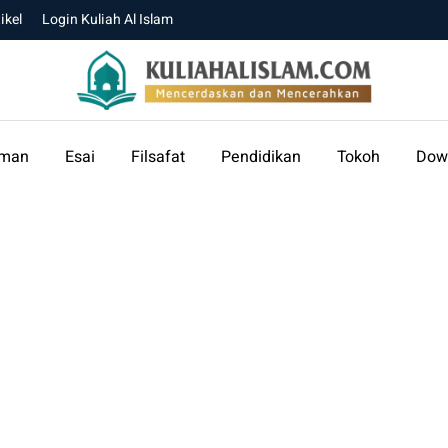
ikel
Login Kuliah Al Islam
aman
Esai
Filsafat
Pendidikan
Tokoh
Dow