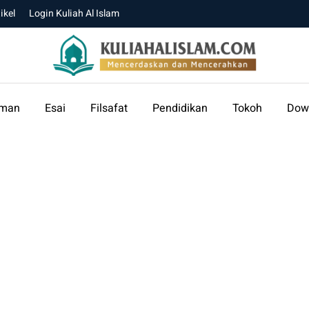
ikel
Login Kuliah Al Islam
aman
Esai
Filsafat
Pendidikan
Tokoh
Dow