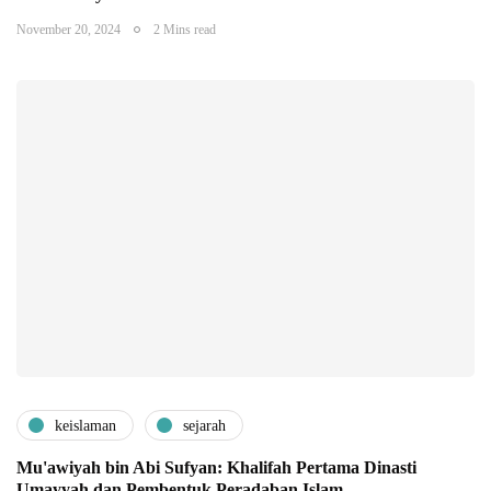
November 20, 2024
2 Mins read
keislaman
sejarah
Mu'awiyah bin Abi Sufyan: Khalifah Pertama Dinasti
Umayyah dan Pembentuk Peradaban Islam