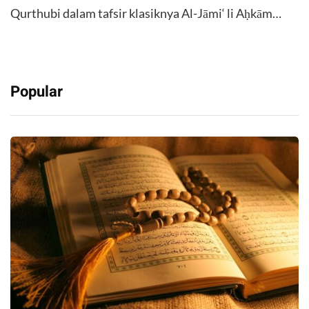
Qurthubi dalam tafsir klasiknya Al-Jāmi‘ li Aḥkām…
Popular