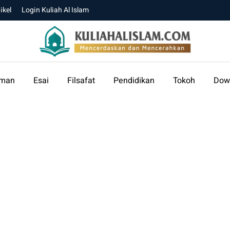
ikel
Login Kuliah Al Islam
aman
Esai
Filsafat
Pendidikan
Tokoh
Dow