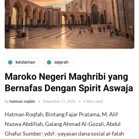
keislaman
sejarah
Maroko Negeri Maghribi yang
Bernafas Dengan Spirit Aswaja
By
hatman roqfah
Desember 17, 2025
4 Mins read
Hatman Roqfah, Bintang Fajar Pratama, M. Alif
Nazwa Abdillah, Galang Ahmad Al-Gozali, Abdul
Ghafur Sumber: ydsf : yayasan dana sosial al-falah