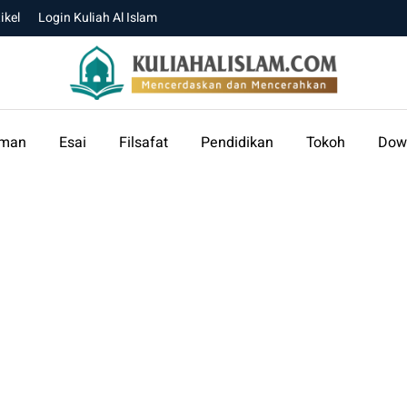
ikel
Login Kuliah Al Islam
aman
Esai
Filsafat
Pendidikan
Tokoh
Dow