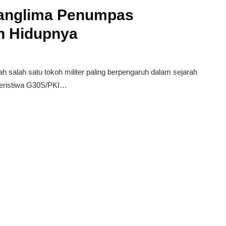
Panglima Penumpas
n Hidupnya
lah satu tokoh militer paling berpengaruh dalam sejarah
peristiwa G30S/PKI…