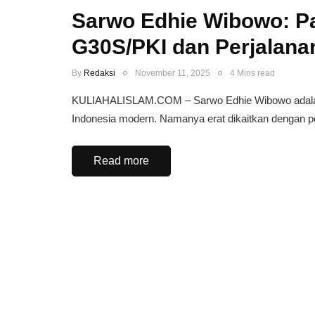
Sarwo Edhie Wibowo: 
G30S/PKI dan Perjalana
By
Redaksi
November 11, 2025
4 Mins read
KULIAHALISLAM.COM – Sarwo Edhie Wibowo adalah sa
Indonesia modern. Namanya erat dikaitkan dengan 
Read more