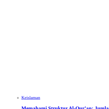
Keislaman
Memahami Struktur Al-Qur’an: Jumlah