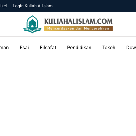
ikel
Login Kuliah Al Islam
aman
Esai
Filsafat
Pendidikan
Tokoh
Dow