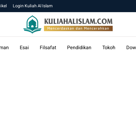
ikel
Login Kuliah Al Islam
aman
Esai
Filsafat
Pendidikan
Tokoh
Dow