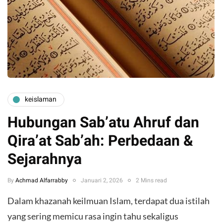
keislaman
Hubungan Sab’atu Ahruf dan
Qira’at Sab’ah: Perbedaan &
Sejarahnya
By
Achmad Alfarrabby
Januari 2, 2026
2 Mins read
Dalam khazanah keilmuan Islam, terdapat dua istilah
yang sering memicu rasa ingin tahu sekaligus