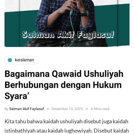
keislaman
Bagaimana Qawaid Ushuliyah
Berhubungan dengan Hukum
Syara’
By
Salman Akif Faylasuf
Desember 10, 2025
4 Mins read
Kita tahu bahwa kaidah ushuliyah disebut juga kaidah
istinbathiyah atau kaidah lughowiyah. Disebut kaidah