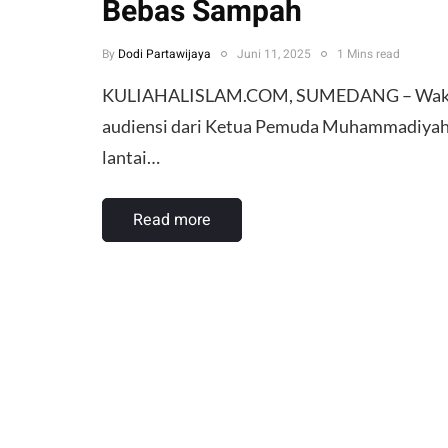
Bebas Sampah
By
Dodi Partawijaya
Juni 11, 2025
1 Mins read
KULIAHALISLAM.COM, SUMEDANG – Wakil Bu
audiensi dari Ketua Pemuda Muhammadiyah S
lantai…
Read more