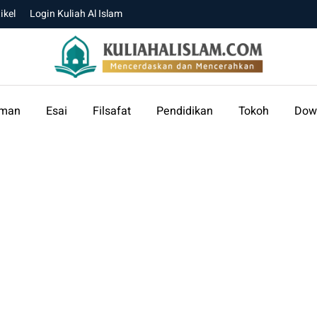
ikel
Login Kuliah Al Islam
aman
Esai
Filsafat
Pendidikan
Tokoh
Dow