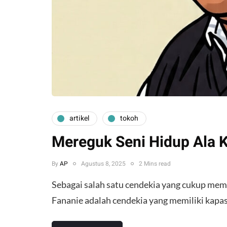
artikel
tokoh
Mereguk Seni Hidup Ala K
By
AP
Agustus 8, 2025
2 Mins read
Sebagai salah satu cendekia yang cukup me
Fananie adalah cendekia yang memiliki kapas