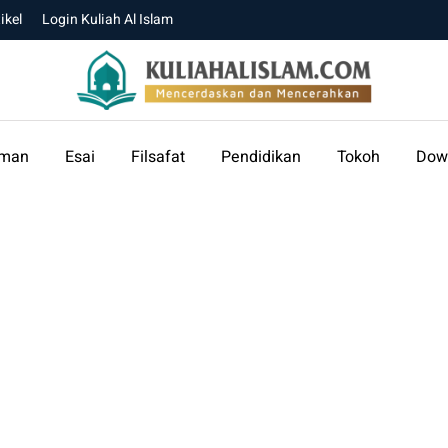
ikel
Login Kuliah Al Islam
aman
Esai
Filsafat
Pendidikan
Tokoh
Dow