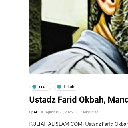
esai
tokoh
Ustadz Farid Okbah, Mand
By
AP
Agustus 23, 2025
2 Mins read
KULIAHALISLAM.COM- Ustadz Farid Okbah, s