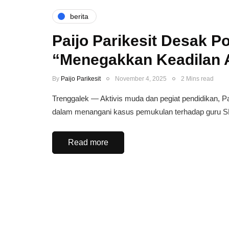
berita
Paijo Parikesit Desak P
“Menegakkan Keadilan 
By
Paijo Parikesit
November 4, 2025
2 Mins read
Trenggalek — Aktivis muda dan pegiat pendidikan, 
dalam menangani kasus pemukulan terhadap guru
Read more