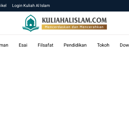
ikel
Login Kuliah Al Islam
aman
Esai
Filsafat
Pendidikan
Tokoh
Dow