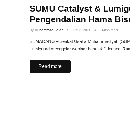
SUMU Catalyst & Lumigu
Pengendalian Hama Bis
By
Muhammad Saleh
Juni 8, 2026
1 Mins read
SEMARANG – Serikat Usaha Muhammadiyah (SUMU)
Lumiguard menggelar webinar bertajuk “Lindungi R
Read more