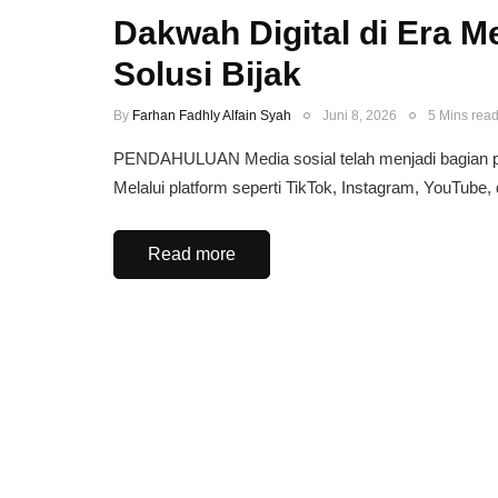
Dakwah Digital di Era M
Solusi Bijak
By
Farhan Fadhly Alfain Syah
Juni 8, 2026
5 Mins rea
PENDAHULUAN ​Media sosial telah menjadi bagian pe
Melalui platform seperti TikTok, Instagram, YouTube
Read more