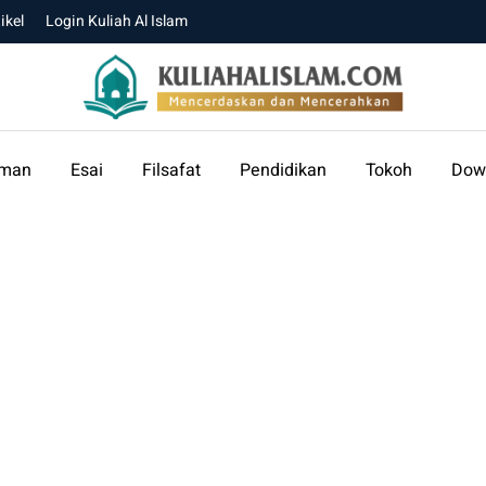
ikel
Login Kuliah Al Islam
aman
Esai
Filsafat
Pendidikan
Tokoh
Dow