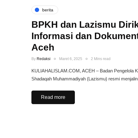
berita
BPKH dan Lazismu Diri
Informasi dan Dokument
Aceh
By
Redaksi
Maret 6, 2025
2 Mins read
KULIAHALISLAM.COM, ACEH – Badan Pengelola Keua
Shadaqah Muhammadiyah (Lazismu) resmi menjalin
Read more