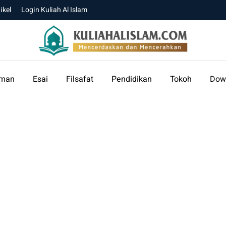
ikel
Login Kuliah Al Islam
aman
Esai
Filsafat
Pendidikan
Tokoh
Dow