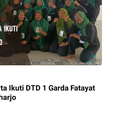
ta Ikuti DTD 1 Garda Fatayat
harjo