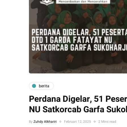
berita
Perdana Digelar, 51 Peser
NU Satkorcab Garfa Suko
By
Zuhdy Alkhariri
Februari 12, 2025
2 Mins read