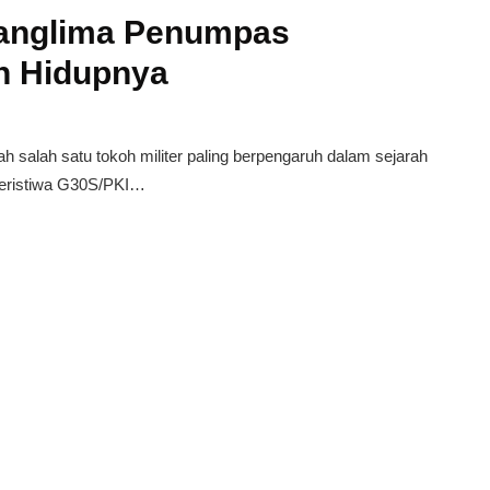
Panglima Penumpas
n Hidupnya
lah satu tokoh militer paling berpengaruh dalam sejarah
peristiwa G30S/PKI…