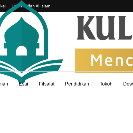
ikel
Login Kuliah Al Islam
aman
Esai
Filsafat
Pendidikan
Tokoh
Dow