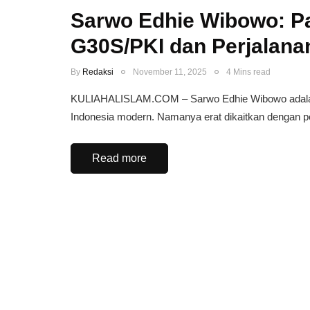
Sarwo Edhie Wibowo: 
G30S/PKI dan Perjalana
By
Redaksi
November 11, 2025
4 Mins read
KULIAHALISLAM.COM – Sarwo Edhie Wibowo adalah sa
Indonesia modern. Namanya erat dikaitkan dengan 
Read more