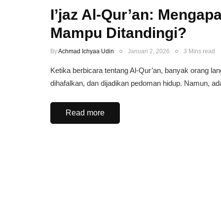
I’jaz Al-Qur’an: Mengap
Mampu Ditandingi?
By
Achmad Ichyaa Udin
Januari 2, 2026
3 Mins read
Ketika berbicara tentang Al-Qur’an, banyak orang lan
dihafalkan, dan dijadikan pedoman hidup. Namun, a
Read more