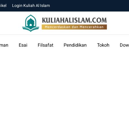
ikel
Login Kuliah Al Islam
aman
Esai
Filsafat
Pendidikan
Tokoh
Dow