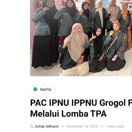
berita
PAC IPNU IPPNU Grogol F
Melalui Lomba TPA
By
Zuhdy Alkhariri
November 14, 2025
1 Mins read