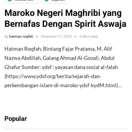
Maroko Negeri Maghribi yang
Bernafas Dengan Spirit Aswaja
By
hatman roqfah
Desember 17, 2025
4 Mins read
Hatman Roqfah, Bintang Fajar Pratama, M. Alif
Nazwa Abdillah, Galang Ahmad Al-Gozali, Abdul
Ghafur Sumber: ydsf : yayasan dana sosial al-falah
(https://www.ydsf.org/berita/sejarah-dan-
perkembangan-islam-di-maroko-ydsf-kydM.html)…
Popular