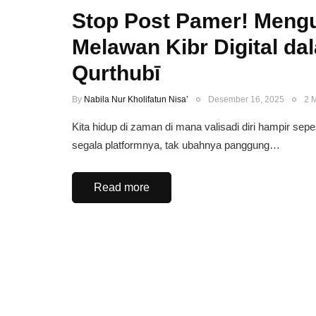
Stop Post Pamer! Meng
Melawan Kibr Digital dal
Qurthubī
By
Nabila Nur Kholifatun Nisa’
Desember 16, 2025
2 
Kita hidup di zaman di mana valisadi diri hampir sep
segala platformnya, tak ubahnya panggung…
Read more