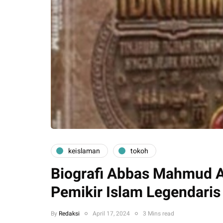
keislaman
tokoh
Biografi Abbas Mahmud A
Pemikir Islam Legendaris
By
Redaksi
April 17, 2024
3 Mins read