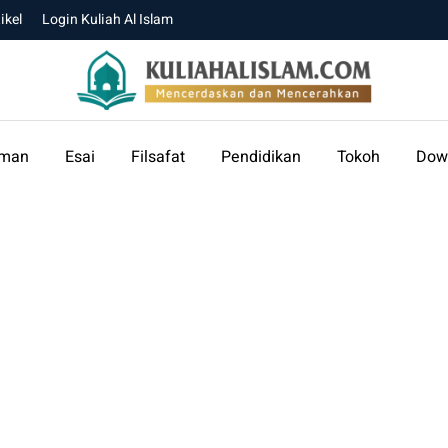
ikel
Login Kuliah Al Islam
aman
Esai
Filsafat
Pendidikan
Tokoh
Dow