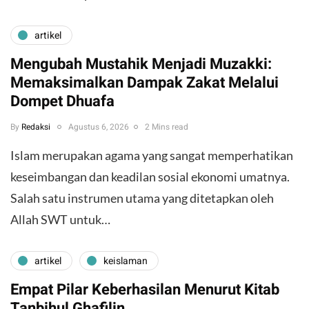
artikel
Mengubah Mustahik Menjadi Muzakki:
Memaksimalkan Dampak Zakat Melalui
Dompet Dhuafa
By
Redaksi
Agustus 6, 2026
2 Mins read
Islam merupakan agama yang sangat memperhatikan
keseimbangan dan keadilan sosial ekonomi umatnya.
Salah satu instrumen utama yang ditetapkan oleh
Allah SWT untuk…
artikel
keislaman
Empat Pilar Keberhasilan Menurut Kitab
Tanbihul Ghafilin