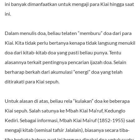
ini banyak dimanfaatkan untuk mengaji para Kiai hingga saat
ini.
Dalam menulis doa, beliau telaten “memburu” doa dari para
Kiai. Kita tidak perlu bertanya kenapa tidak langsung menukil
doa dari kitab-kitab doa yang pasti beliau punya. Tentu
alasannya terkait pentingnya pencarian ijazah doa. Selain
berharap berkah dari akumulasi “energi” doa yang telah
ditirakati para Kiai sepuh.
Untuk alasan di atas, beliau rela “kulakan” doa ke beberapa
Kiai sepuh. Salah satunya ke Mbah Kiai Ma’ruf, Kedunglo
Kediri. Sebagai informasi, Mbah Kiai Ma’ruf (1852-1955) saat
mengaji kitab (semisal tafsir Jalalain), biasanya secara tiba-
tiba berkata bahwa ayat ini berguna dipakai doa untuk suatu