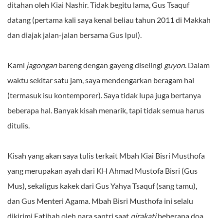
ditahan oleh Kiai Nashir. Tidak begitu lama, Gus Tsaquf
datang (pertama kali saya kenal beliau tahun 2011 di Makkah
dan diajak jalan-jalan bersama Gus Ipul).
Kami
jagongan
bareng dengan gayeng diselingi
guyon
. Dalam
waktu sekitar satu jam, saya mendengarkan beragam hal
(termasuk isu kontemporer). Saya tidak lupa juga bertanya
beberapa hal. Banyak kisah menarik, tapi tidak semua harus
ditulis.
Kisah yang akan saya tulis terkait Mbah Kiai Bisri Musthofa
yang merupakan ayah dari KH Ahmad Mustofa Bisri (Gus
Mus), sekaligus kakek dari Gus Yahya Tsaquf (sang tamu),
dan Gus Menteri Agama. Mbah Bisri Musthofa ini selalu
dikirimi Fatihah oleh para santri saat
nirakati
beberapa doa