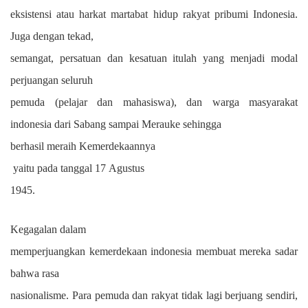
eksistensi atau harkat martabat hidup rakyat pribumi
I
ndonesia.
J
uga dengan tekad,
semangat, persatuan dan kesatuan itulah yang menjadi modal
perjuangan seluruh
pemuda (pelajar dan mahasiswa), dan warga masyarakat
indonesia dari
S
abang sampai
M
erauke sehingga
berhasil meraih
K
emerdekaannya
yaitu pada tanggal 17
A
gustus
1945.
Kegagalan dalam
memperjuangkan kemerdekaan indonesia membuat mereka sadar
bahwa rasa
nasionalisme. Para pemuda dan rakyat tidak lagi berjuang sendiri,