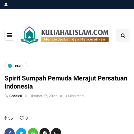
esai
Spirit Sumpah Pemuda Merajut Persatuan
Indonesia
By
Redaksi
Oktober 27, 2022
3 Mins read
551
0