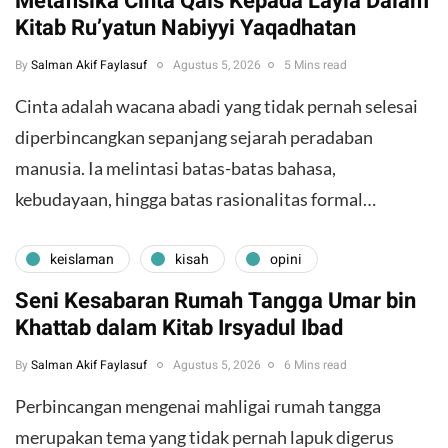
Metafisika Cinta Qais Kepada Layla Dalam
Kitab Ru’yatun Nabiyyi Yaqadhatan
By
Salman Akif Faylasuf
Agustus 5, 2026
5 Mins read
Cinta adalah wacana abadi yang tidak pernah selesai
diperbincangkan sepanjang sejarah peradaban
manusia. Ia melintasi batas-batas bahasa,
kebudayaan, hingga batas rasionalitas formal…
keislaman
kisah
opini
Seni Kesabaran Rumah Tangga Umar bin
Khattab dalam Kitab Irsyadul Ibad
By
Salman Akif Faylasuf
Agustus 5, 2026
6 Mins read
Perbincangan mengenai mahligai rumah tangga
merupakan tema yang tidak pernah lapuk digerus