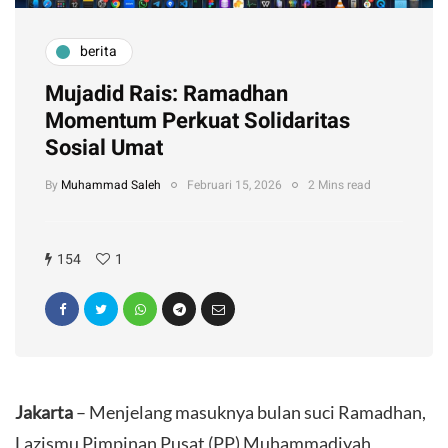
berita
Mujadid Rais: Ramadhan
Momentum Perkuat Solidaritas
Sosial Umat
By
Muhammad Saleh
Februari 15, 2026
2 Mins read
154
1
Jakarta
– Menjelang masuknya bulan suci Ramadhan,
Lazismu Pimpinan Pusat (PP) Muhammadiyah