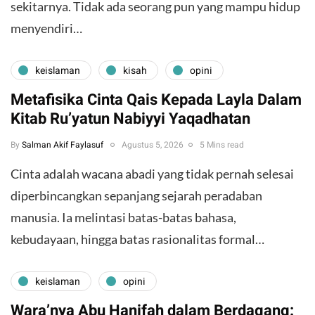
sekitarnya. Tidak ada seorang pun yang mampu hidup
menyendiri…
keislaman
kisah
opini
Metafisika Cinta Qais Kepada Layla Dalam
Kitab Ru’yatun Nabiyyi Yaqadhatan
By
Salman Akif Faylasuf
Agustus 5, 2026
5 Mins read
Cinta adalah wacana abadi yang tidak pernah selesai
diperbincangkan sepanjang sejarah peradaban
manusia. Ia melintasi batas-batas bahasa,
kebudayaan, hingga batas rasionalitas formal…
keislaman
opini
Wara’nya Abu Hanifah dalam Berdagang: