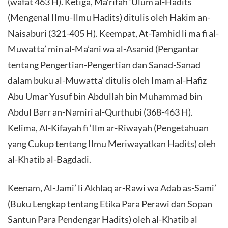
(wafat 463 H). Ketiga, Ma’rifah ‘Ulum al-Hadits
(Mengenal Ilmu-Ilmu Hadits) ditulis oleh Hakim an-
Naisaburi (321-405 H). Keempat, At-Tamhid li ma fi al-
Muwatta’ min al-Ma’ani wa al-Asanid (Pengantar
tentang Pengertian-Pengertian dan Sanad-Sanad
dalam buku al-Muwatta’ ditulis oleh Imam al-Hafiz
Abu Umar Yusuf bin Abdullah bin Muhammad bin
Abdul Barr an-Namiri al-Qurthubi (368-463 H).
Kelima, Al-Kifayah fi ‘Ilm ar-Riwayah (Pengetahuan
yang Cukup tentang Ilmu Meriwayatkan Hadits) oleh
al-Khatib al-Bagdadi.
Keenam, Al-Jami’ li Akhlaq ar-Rawi wa Adab as-Sami’
(Buku Lengkap tentang Etika Para Perawi dan Sopan
Santun Para Pendengar Hadits) oleh al-Khatib al