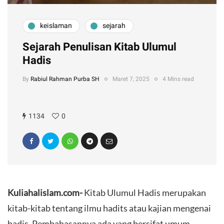
keislaman
sejarah
Sejarah Penulisan Kitab Ulumul
Hadis
By
Rabiul Rahman Purba SH
Maret 7, 2025
4 Mins read
1134
0
Kuliahalislam.com-
Kitab Ulumul Hadis merupakan
kitab-kitab tentang ilmu hadits atau kajian mengenai
hadis. Pembahasannya ada yang bersifat umum