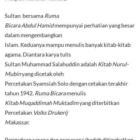
Sultan bersama
Ruma
Bicara Abdul Hamid
mempunyai perhatian yang besar
dalam mengembangkan
Islam. Keduanya mampu menulis banyak kitab-kitab
agama. Diantara karya tulis
Sultan Muhammad Salahuddin adalah
Kitab Nurul-
Mubin
yang dicetak oleh
Percetakan Syamsiah Solo dengan cetakan terakhir
tahun 1942.
Ruma Bicara
menulis
Kitab Muqaddimah Muktadim
yang diterbitkan
Percetakan
Volks Drukerij
Makassar.
Pengadaan sarana dan prasarana ibadah ditingkatkan.