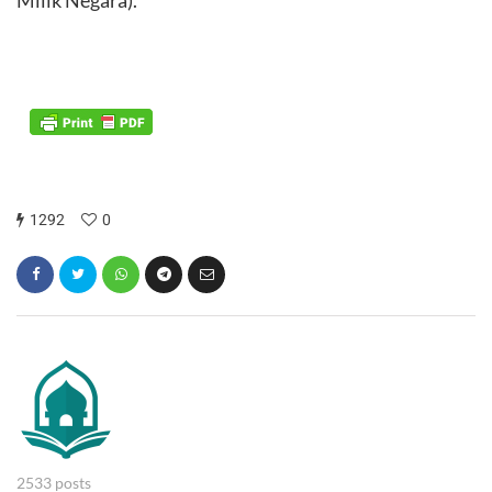
Milik Negara).
1292
0
2533 posts